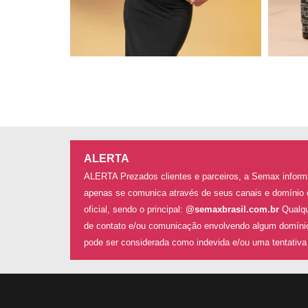
ALERTA
ALERTA Prezados clientes e parceiros, a Semax inform
apenas se comunica através de seus canais e domínio e
oficial, sendo o principal:
@semaxbrasil.com.br
Qualqu
de contato e/ou comunicação envolvendo algum domínio
pode ser considerada como indevida e/ou uma tentativa 