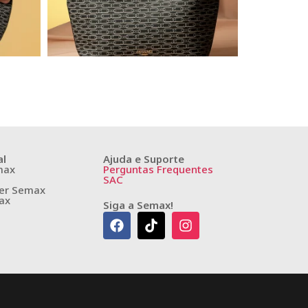
al
Ajuda e Suporte
max
Perguntas Frequentes
SAC
er Semax
ax
Siga a Semax!