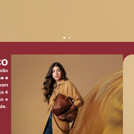
CO
nião
ão e
nham
ça é
ão e
ade.