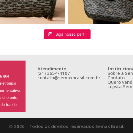
Siga nosso perfil
Atendimento
Institucion
(21) 3654-4107
Sobre a Se
a que
contato@semaxbrasil.com.br
Contato
Quero vend
letrônico
Lojista Sem
er tentativa
 diferente,
de fraude.
© 2026 – Todos os direitos reservados Semax Brasil.