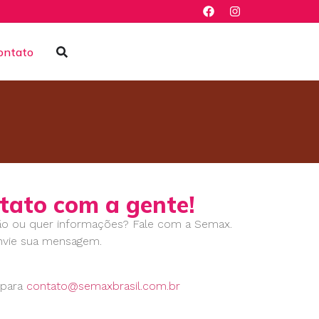
ontato
tato com a gente!
ão ou quer informações? Fale com a Semax.
envie sua mensagem.
l para
contato@semaxbrasil.com.br