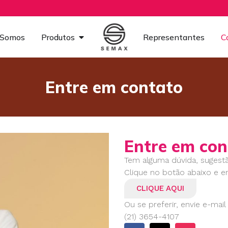
Somos
Produtos
Representantes
C
Entre em contato
Entre em con
Tem alguma dúvida, sugest
Clique no botão abaixo e 
CLIQUE AQUI
Ou se preferir, envie e-mai
(21) 3654-4107