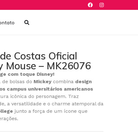
ontato
de Costas Oficial
y Mouse – MK26076
lege com toque Disney!
a de bolsas do
Mickey
combina
design
nos campus universitários americanos
ura icônica do personagem. Traz
de, a versatilidade e o charme atemporal da
ollege
junto a força de um ícone que
erações.