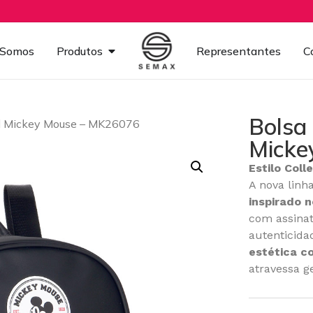
Somos
Produtos
Representantes
C
Bolsa 
ial Mickey Mouse – MK26076
Micke
Estilo Col
A nova linh
inspirado 
com assinat
autenticida
estética c
atravessa g