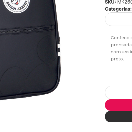
SKU:
MK26
Categorias:
Confecci
prensada 
com assi
preto.